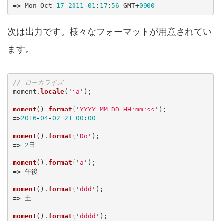
=>
Mon
Oct
17
2011
01
:
17
:
56
GMT
+
0900
次は出力です。様々なフォーマットが用意されてい
ます。
// ローカライズ
moment
.
locale
(
'
ja
'
);
moment
().
format
(
'
YYYY-MM-DD HH:mm:ss
'
);
=>
2016
-
04
-
02
21
:
00
:
00
moment
().
format
(
'
Do
'
);
=>
2
日
moment
().
format
(
'
a
'
);
=>
午後
moment
().
format
(
'
ddd
'
);
=>
土
moment
().
format
(
'
dddd
'
);