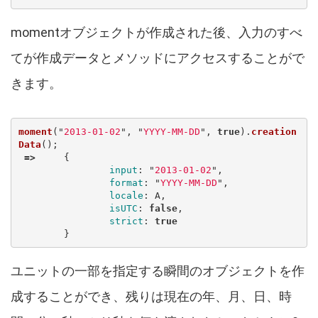
momentオブジェクトが作成された後、入力のすべ
てが作成データとメソッドにアクセスすることがで
きます。
moment
(
"
2013-01-02
"
,
"
YYYY-MM-DD
"
,
true
).
creation
Data
();
=>
{
input
:
"
2013-01-02
"
,
format
:
"
YYYY-MM-DD
"
,
locale
:
A
,
isUTC
:
false
,
strict
:
true
}
ユニットの一部を指定する瞬間のオブジェクトを作
成することができ、残りは現在の年、月、日、時