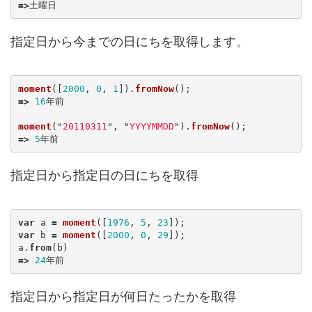
=>
土曜日
指定日から今までの日にちを取得します。
moment
([
2000
,
0
,
1
]).
fromNow
();
=>
16
年前
moment
(
"
20110311
"
,
"
YYYYMMDD
"
).
fromNow
();
=>
5
年前
指定日から指定日の日にちを取得
var
a
=
moment
([
1976
,
5
,
23
]);
var
b
=
moment
([
2000
,
0
,
29
]);
a
.
from
(
b
)
=>
24
年前
指定日から指定日が何日たったかを取得