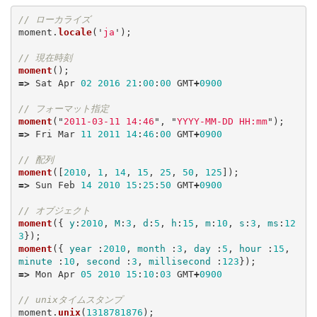
// ローカライズ
moment
.
locale
(
'
ja
'
);
// 現在時刻
moment
();
=>
Sat
Apr
02
2016
21
:
00
:
00
GMT
+
0900
// フォーマット指定
moment
(
"
2011-03-11 14:46
"
,
"
YYYY-MM-DD HH:mm
"
);
=>
Fri
Mar
11
2011
14
:
46
:
00
GMT
+
0900
// 配列
moment
([
2010
,
1
,
14
,
15
,
25
,
50
,
125
]);
=>
Sun
Feb
14
2010
15
:
25
:
50
GMT
+
0900
// オブジェクト
moment
({
y
:
2010
,
M
:
3
,
d
:
5
,
h
:
15
,
m
:
10
,
s
:
3
,
ms
:
12
3
});
moment
({
year
:
2010
,
month
:
3
,
day
:
5
,
hour
:
15
,
minute
:
10
,
second
:
3
,
millisecond
:
123
});
=>
Mon
Apr
05
2010
15
:
10
:
03
GMT
+
0900
// unixタイムスタンプ
moment
.
unix
(
1318781876
);