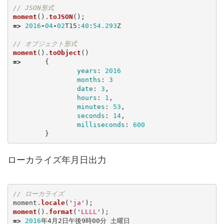
// JSON形式
moment
().
toJSON
();
=>
2016
-
04
-
02
T15
:
40
:
54.293
Z
// オブジェクト形式
moment
().
toObject
()
=>
{
years
:
2016
months
:
3
date
:
3
,
hours
:
1
,
minutes
:
53
,
seconds
:
14
,
milliseconds
:
600
}
ローカライズ年月日出力
// ローカライズ
moment
.
locale
(
'
ja
'
);
moment
().
format
(
'
LLLL
'
);
=>
2016
年4月2日午後9時00分
土曜日