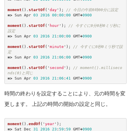
moment
().
startOf
(
'
day
'
);
// 今日の午前0時00分に設定
=>
Sun
Apr
03
2016
00
:
00
:
00
GMT
+
0900
moment
().
startOf
(
'
hour
'
);
// 今すぐに0分0秒0ミリ秒に
設定
=>
Sun
Apr
03
2016
21
:
00
:
00
GMT
+
0900
moment
().
startOf
(
'
minute
'
);
// 今すぐに0秒0ミリ秒で設
定
=>
Sun
Apr
03
2016
21
:
06
:
00
GMT
+
0900
moment
().
startOf
(
'
second
'
);
// moment().milliseco
nds(0)と同じ
=>
Sun
Apr
03
2016
21
:
06
:
41
GMT
+
0900
時間の終わりを設定することにより、元の時間を変
更します。 上記の時間の開始の設定と同じ。
moment
().
endOf
(
'
year
'
);
=>
Sat
Dec
31
2016
23
:
59
:
59
GMT
+
0900