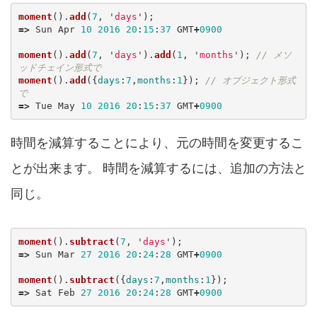
moment
().
add
(
7
,
'
days
'
);
=>
Sun
Apr
10
2016
20
:
15
:
37
GMT
+
0900
moment
().
add
(
7
,
'
days
'
).
add
(
1
,
'
months
'
);
// メソ
ッドチェイン形式で
moment
().
add
({
days
:
7
,
months
:
1
});
// オブジェクト形式
で
=>
Tue
May
10
2016
20
:
15
:
37
GMT
+
0900
時間を減算することにより、元の時間を変更するこ
とが出来ます。 時間を減算するには、追加の方法と
同じ。
moment
().
subtract
(
7
,
'
days
'
);
=>
Sun
Mar
27
2016
20
:
24
:
28
GMT
+
0900
moment
().
subtract
({
days
:
7
,
months
:
1
});
=>
Sat
Feb
27
2016
20
:
24
:
28
GMT
+
0900