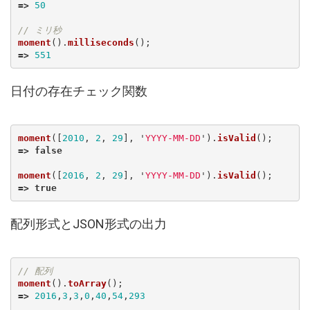
=>
50
// ミリ秒
moment
().
milliseconds
();
=>
551
日付の存在チェック関数
moment
([
2010
,
2
,
29
],
'
YYYY-MM-DD
'
).
isValid
();
=>
false
moment
([
2016
,
2
,
29
],
'
YYYY-MM-DD
'
).
isValid
();
=>
true
配列形式とJSON形式の出力
// 配列
moment
().
toArray
();
=>
2016
,
3
,
3
,
0
,
40
,
54
,
293