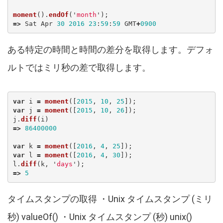
moment
().
endOf
(
'
month
'
);
=>
Sat
Apr
30
2016
23
:
59
:
59
GMT
+
0900
ある特定の時間と時間の差分を取得します。デフォ
ルトではミリ秒の差で取得します。
var
i
=
moment
([
2015
,
10
,
25
]);
var
j
=
moment
([
2015
,
10
,
26
]);
j
.
diff
(
i
)
=>
86400000
var
k
=
moment
([
2016
,
4
,
25
]);
var
l
=
moment
([
2016
,
4
,
30
]);
l
.
diff
(
k
,
'
days
'
);
=>
5
タイムスタンプの取得 ・Unix タイムスタンプ (ミリ
秒) valueOf() ・Unix タイムスタンプ (秒) unix()