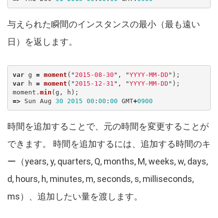
与えられた瞬間のインスタンスの最小（最も遠い
日）を返します。
var
g
=
moment
(
"
2015-08-30
"
,
"
YYYY-MM-DD
"
);
var
h
=
moment
(
"
2015-12-31
"
,
"
YYYY-MM-DD
"
);
moment
.
min
(
g
,
h
);
=>
Sun
Aug
30
2015
00
:
00
:
00
GMT
+
0900
時間を追加することで、元の時間を変更することが
できます。 時間を追加するには、追加する時間のキ
ー（years, y, quarters, Q, months, M, weeks, w, days,
d, hours, h, minutes, m, seconds, s, milliseconds,
ms）、追加したい量を渡します。