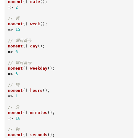
moment
().
date
();
=>
2
// 週
moment
().
week
();
=>
15
// 曜日番号
moment
().
day
();
=>
6
// 曜日番号
moment
().
weekday
();
=>
6
// 時
moment
().
hours
();
=>
1
// 分
moment
().
minutes
();
=>
16
// 秒
moment
().
seconds
();