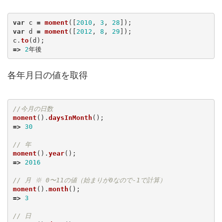
var
c
=
moment
([
2010
,
3
,
28
]);
var
d
=
moment
([
2012
,
8
,
29
]);
c
.
to
(
d
);
=>
2
年後
各年月日の値を取得
//今月の日数
moment
().
daysInMonth
();
=>
30
// 年
moment
().
year
();
=>
2016
// 月 ※ 0〜11の値（始まりが0なので-1で計算）
moment
().
month
();
=>
3
// 日