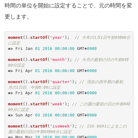
時間の単位を開始に設定することで、元の時間を変
更します。
moment
().
startOf
(
'
year
'
);
// 今年の1月1日午前0時00分
に設定
=>
Fri
Jan
01
2016
00
:
00
:
00
GMT
+
0900
moment
().
startOf
(
'
month
'
);
// 今月の最初の日の午前0時
00分設定
=>
Fri
Apr
01
2016
00
:
00
:
00
GMT
+
0900
moment
().
startOf
(
'
quarter
'
);
// 現在の四半期の最初、
月の1日目、午前0:00に設定
=>
Fri
Apr
01
2016
00
:
00
:
00
GMT
+
0900
moment
().
startOf
(
'
week
'
);
// この週の最初の日の午前0時
00分に設定
=>
Sun
Apr
03
2016
00
:
00
:
00
GMT
+
0900
moment
().
startOf
(
'
isoWeek
'
);
// ISO 8601によるこの
週の最初の日の午前0時00分に設定
=>
Mon
Mar
28
2016
00
:
00
:
00
GMT
+
0900