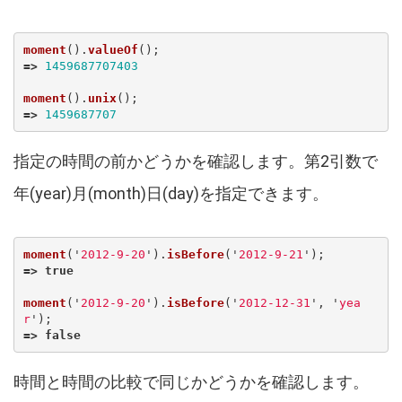
moment
().
valueOf
();
=>
1459687707403
moment
().
unix
();
=>
1459687707
指定の時間の前かどうかを確認します。第2引数で
年(year)月(month)日(day)を指定できます。
moment
(
'
2012-9-20
'
).
isBefore
(
'
2012-9-21
'
);
=>
true
moment
(
'
2012-9-20
'
).
isBefore
(
'
2012-12-31
'
,
'
yea
r
'
);
=>
false
時間と時間の比較で同じかどうかを確認します。