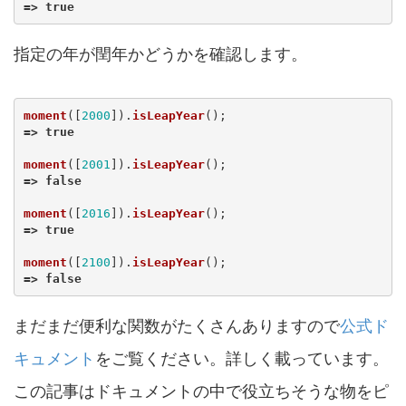
=>
true
指定の年が閏年かどうかを確認します。
moment
([
2000
]).
isLeapYear
();
=>
true
moment
([
2001
]).
isLeapYear
();
=>
false
moment
([
2016
]).
isLeapYear
();
=>
true
moment
([
2100
]).
isLeapYear
();
=>
false
まだまだ便利な関数がたくさんありますので
公式ド
キュメント
をご覧ください。詳しく載っています。
この記事はドキュメントの中で役立ちそうな物をピ