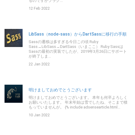
るのですがプラグ...
12 Feb 2022
LibSass（node-sass）からDartSassに移行の手順
Sassの遷移は多すぎる今日この頃 Ruby
Sass→LibSass→DartSass（いまここ） Ruby Sassは
Sassの最初の実装でしたが、2019年3月26日にサポート
が終了しま...
22 Jan 2022
明けましておめでとうございます
明けましておめでとうございます。 本年も何卒よろしく
お願いいたします。 年末年始は雪でしたね、そこまで積
もっていませんが。 {% include adsensearticle.html...
10 Jan 2022