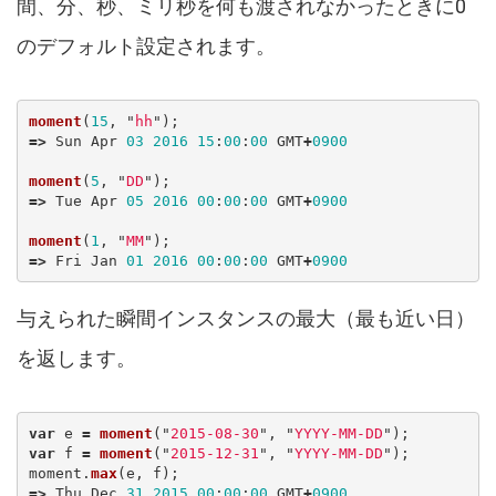
間、分、秒、ミリ秒を何も渡されなかったときに0
のデフォルト設定されます。
moment
(
15
,
"
hh
"
);
=>
Sun
Apr
03
2016
15
:
00
:
00
GMT
+
0900
moment
(
5
,
"
DD
"
);
=>
Tue
Apr
05
2016
00
:
00
:
00
GMT
+
0900
moment
(
1
,
"
MM
"
);
=>
Fri
Jan
01
2016
00
:
00
:
00
GMT
+
0900
与えられた瞬間インスタンスの最大（最も近い日）
を返します。
var
e
=
moment
(
"
2015-08-30
"
,
"
YYYY-MM-DD
"
);
var
f
=
moment
(
"
2015-12-31
"
,
"
YYYY-MM-DD
"
);
moment
.
max
(
e
,
f
);
=>
Thu
Dec
31
2015
00
:
00
:
00
GMT
+
0900