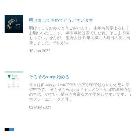
明けましておめでとうございます
明けましておめでとうございます。 本年も何卒よろしく
お願いいたします。 年末年始は雪でしたね、そこまで積
もっていませんが。 熊野大社 昨年同様に大晦日の夜に出
発しました。子供が大...
10 Jan 2022
そろそろvuejs始める
最近はjQueryよりvueで書いた方が楽ではないかと思い学
習中です。 そもそもVuejsはドキュメントが日本語対応な
ので試しやすいし情報も豊富なので学習しやすいです。 3
大フレームワークと呼...
02 May 2021