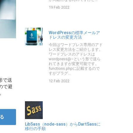
19 Feb 2022
WordPressの標準メールア
ドレスの変更方法
今回はワードプレス専用のアド
レス変更方法をご紹介します。
ワードプレスのアドレスは
wordpress@~という形で送ら
れてきますが変更可能です。
functions.phpに記載するので
すがプラグ...
形で送
12 Feb 2022
すので避
。
る
LibSass（node-sass）からDartSassに
移行の手順