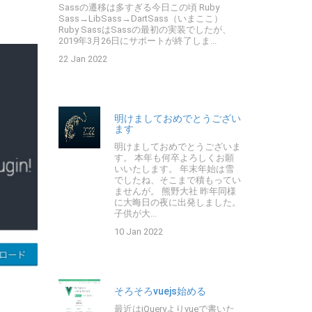
Sassの遷移は多すぎる今日この頃 Ruby
Sass→LibSass→DartSass（いまここ）
Ruby SassはSassの最初の実装でしたが、
2019年3月26日にサポートが終了しま...
22 Jan 2022
明けましておめでとうござい
ます
明けましておめでとうございま
す。 本年も何卒よろしくお願
いいたします。 年末年始は雪
でしたね、そこまで積もってい
ませんが。 熊野大社 昨年同様
に大晦日の夜に出発しました。
子供が大...
10 Jan 2022
そろそろvuejs始める
最近はjQueryよりvueで書いた