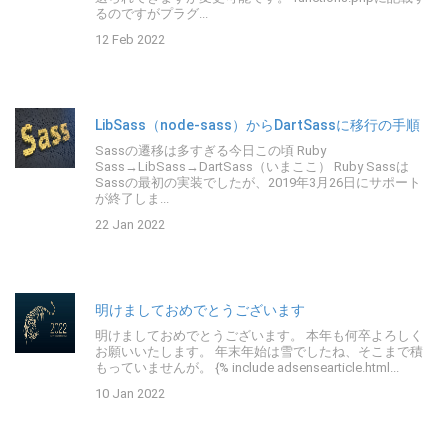
るのですがプラグ...
12 Feb 2022
LibSass（node-sass）からDartSassに移行の手順
Sassの遷移は多すぎる今日この頃 Ruby
Sass→LibSass→DartSass（いまここ） Ruby Sassは
Sassの最初の実装でしたが、2019年3月26日にサポート
が終了しま...
22 Jan 2022
明けましておめでとうございます
明けましておめでとうございます。 本年も何卒よろしく
お願いいたします。 年末年始は雪でしたね、そこまで積
もっていませんが。 {% include adsensearticle.html...
10 Jan 2022